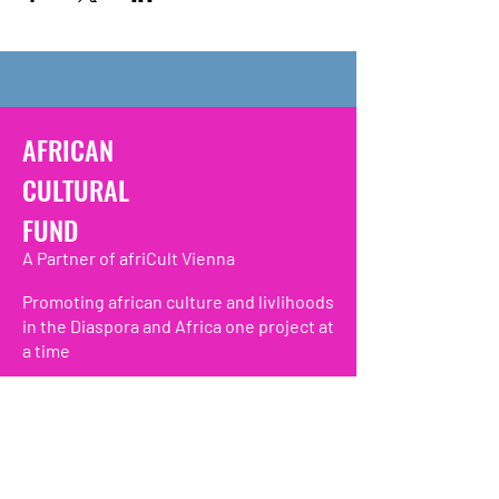
AFRICAN
CULTURAL
FUND
A Partner of afriCult Vienna
Promoting african culture and livlihoods
in the Diaspora and Africa one project at
a time
We have so many exciting
things going on, be the first to